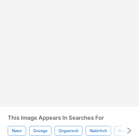
This Image Appears In Searches For
Natur
Grunge
Organisch
Natürlich
Großes Ge