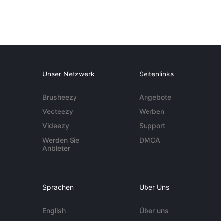
Unser Netzwerk
Seitenlinks
Brusheezy
Angebote
Vecteezy
Werben
Videezy
Support
Werden Sie
DMCA
Anbieter
Sprachen
Über Uns
English
Über uns