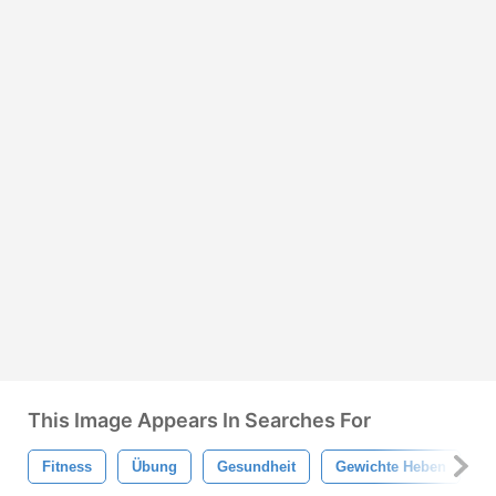
This Image Appears In Searches For
Fitness
Übung
Gesundheit
Gewichte Heben
G