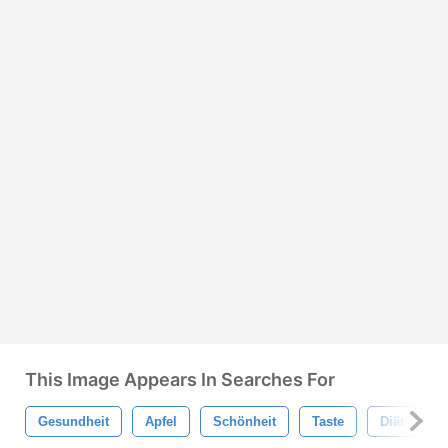
This Image Appears In Searches For
Gesundheit
Apfel
Schönheit
Taste
Diät
W