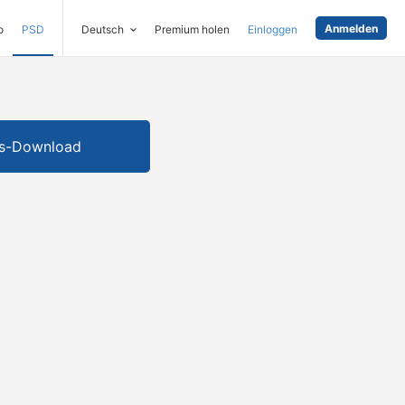
Anmelden
o
PSD
Deutsch
Premium holen
Einloggen
is-Download