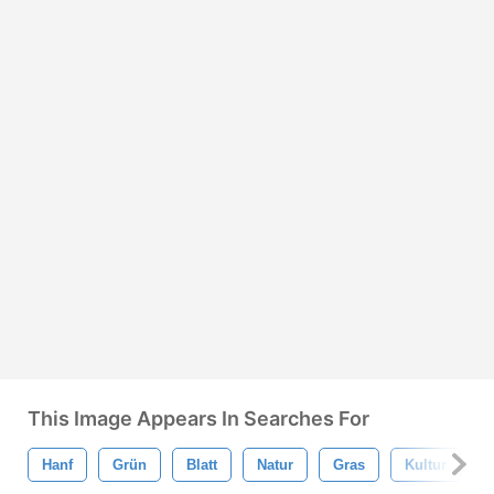
This Image Appears In Searches For
Hanf
Grün
Blatt
Natur
Gras
Kultur