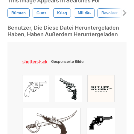
This Image Appears In Searches For
Bürsten
Guns
Krieg
Militär-
Revolver
Au
Benutzer, Die Diese Datei Heruntergeladen
Haben, Haben Außerdem Heruntergeladen
Gesponserte Bilder