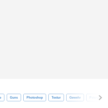
e
Guns
Photoshop
Textur
Gewehr
Peterplastic