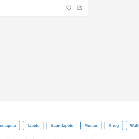
eetapete
Tapete
Baumtapete
Muster
Krieg
Waff