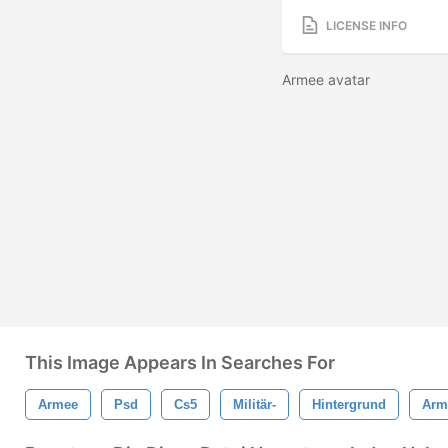
LICENSE INFO
Armee avatar
This Image Appears In Searches For
Armee
Psd
Cs5
Militär-
Hintergrund
Arm