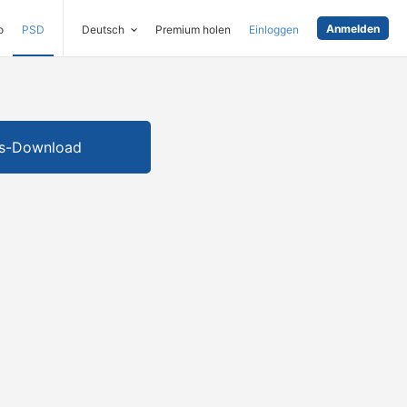
Anmelden
o
PSD
Deutsch
Premium holen
Einloggen
is-Download