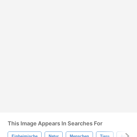
This Image Appears In Searches For
Einheimische
Natur
Menschen
Tiere
Amerika