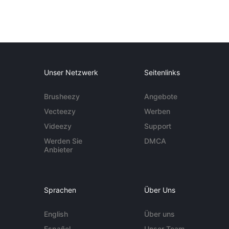
Unser Netzwerk
Seitenlinks
Brusheezy
Angebote
Vecteezy
Werben
Videezy
Support
Werden Sie
DMCA
Anbieter
Sprachen
Über Uns
English
Über uns
Español
Unser Team