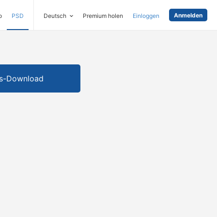
Anmelden
o
PSD
Deutsch
Premium holen
Einloggen
is-Download