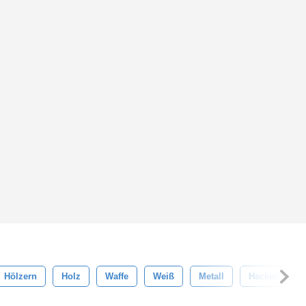
Hölzern
Holz
Waffe
Weiß
Metall
Hacken