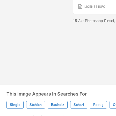
LICENSE INFO
15 Axt Photoshop Pinsel,
This Image Appears In Searches For
Single
Stehlen
Bauholz
Scharf
Rostig
O