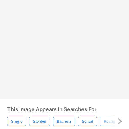
This Image Appears In Searches For
Single
Stehlen
Bauholz
Scharf
Rostig
O