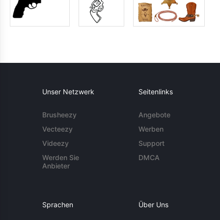
Unser Netzwerk
Seitenlinks
Brusheezy
Angebote
Vecteezy
Werben
Videezy
Support
Werden Sie
DMCA
Anbieter
Sprachen
Über Uns