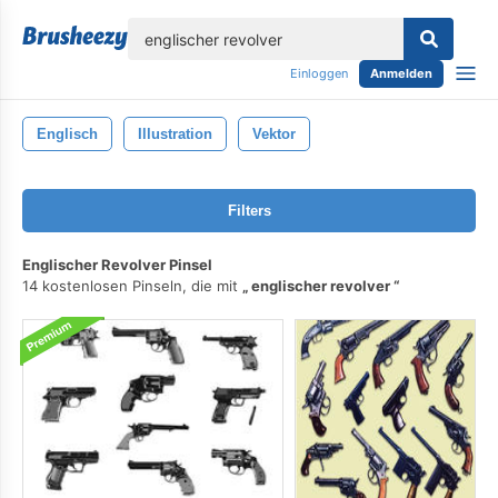
lose
Einloggen
Anmelden
Englisch
Illustration
Vektor
Filters
Englischer Revolver Pinsel
14 kostenlosen Pinseln, die mit
englischer revolver