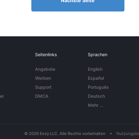
Nächste Seite
Seitenlinks
Sprachen
Angebote
English
Werben
Español
Support
Português
er
DMCA
Deutsch
Mehr ...
•
© 2026 Eezy LLC. Alle Rechte vorbehalten
Nutzungsb