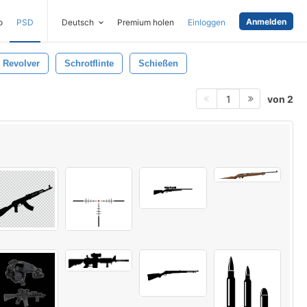
Anmelden
o
PSD
Deutsch
Premium holen
Einloggen
Revolver
Schrotflinte
Schießen
von 2
1