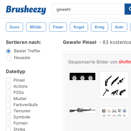
Guns
Militär-
Feuer
Kugel
Krieg
Auto
Sortieren nach:
Gewehr Pinsel
-
83 kostenlos
Bester Treffer
Neueste
Gesponserte Bilder von
Dateityp
Pinsel
Actions
PSDs
Muster
Farbverläufe
Texturen
Symbole
Formen
Styles