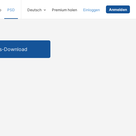
Anmelden
o
PSD
Deutsch
Premium holen
Einloggen
is-Download