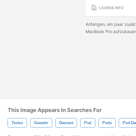
LICENSE INFO
Anfangen, ein paar zusä
MacBook Pro aufzubauen 
This Image Appears In Searches For
Textur
Gewehr
Damast
Psd
Psds
Psd-Da