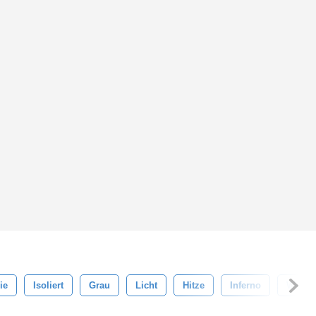
ie
Isoliert
Grau
Licht
Hitze
Inferno
Wolke