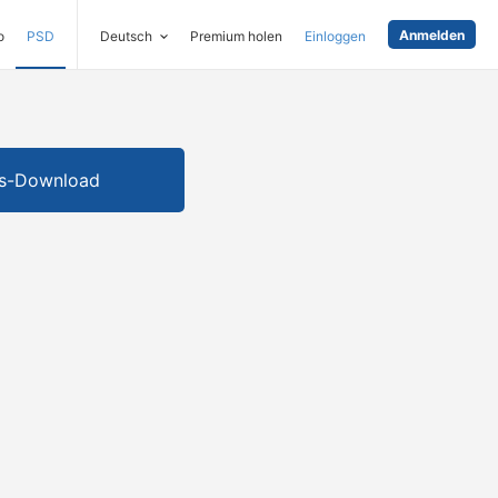
Anmelden
o
PSD
Deutsch
Premium holen
Einloggen
is-Download