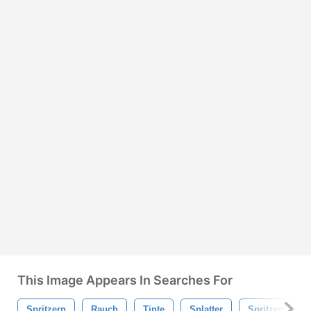
This Image Appears In Searches For
Spritzern
Rauch
Tinte
Splatter
Spritzen