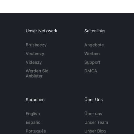
Unser Netzwerk
Seitenlinks
Brusheezy
Angebote
Vecteezy
Werben
Videezy
Support
Werden Sie
DMCA
Anbieter
Sprachen
Über Uns
English
Über uns
Español
Unser Team
Português
Unser Blog