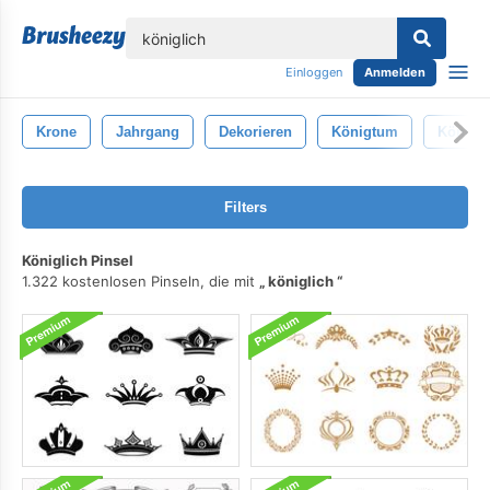
lose
Einloggen
Anmelden
Krone
Jahrgang
Dekorieren
Königtum
König
Filters
Königlich Pinsel
1.322 kostenlosen Pinseln, die mit
königlich