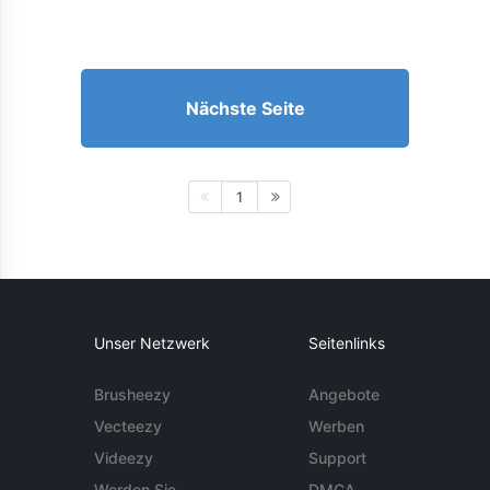
Nächste Seite
1
Unser Netzwerk
Seitenlinks
Brusheezy
Angebote
Vecteezy
Werben
Videezy
Support
Werden Sie
DMCA