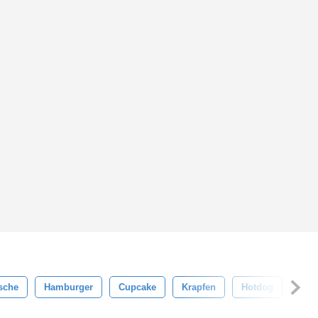
sche
Hamburger
Cupcake
Krapfen
Hotdog
Croi