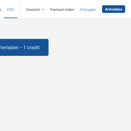
Anmelden
o
PSD
Deutsch
Premium holen
Einloggen
terladen - 1 credit