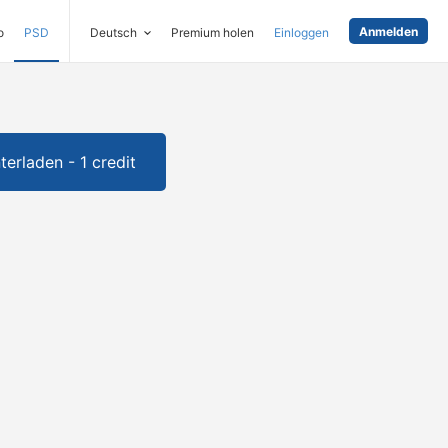
Anmelden
o
PSD
Deutsch
Premium holen
Einloggen
terladen - 1 credit