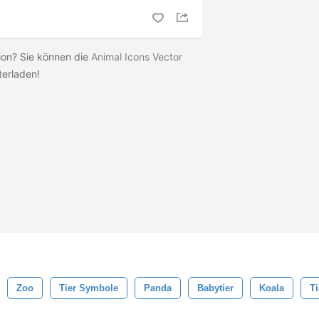
sion? Sie können die
Animal Icons Vector
terladen!
Zoo
Tier Symbole
Panda
Babytier
Koala
T