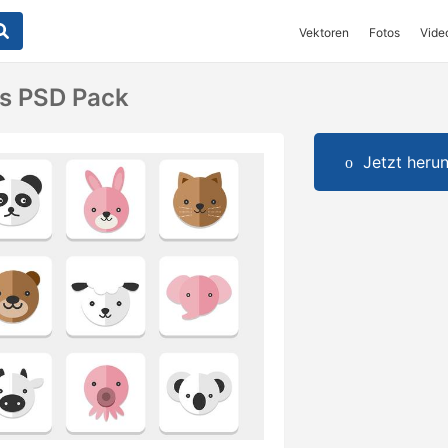
Vektoren
Fotos
Vide
ns PSD Pack
Jetzt herun