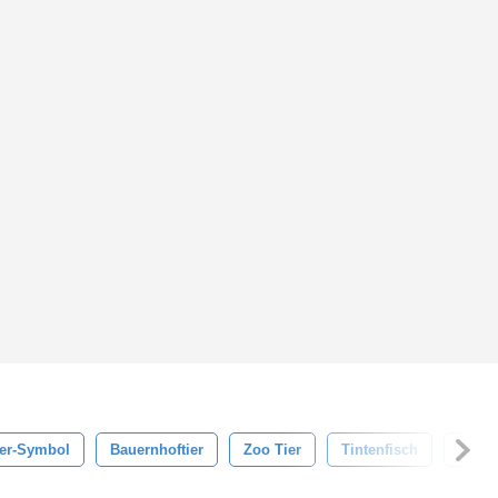
ier-Symbol
Bauernhoftier
Zoo Tier
Tintenfisch
Tier