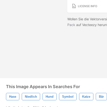
LICENSE INFO
Wollen Sie die Vektorver
Pack
auf Vecteezy herun
This Image Appears In Searches For
Hase
Niedlich
Hund
Symbol
Katze
Bär