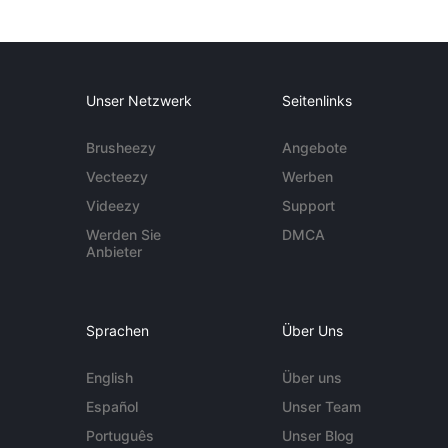
Unser Netzwerk
Seitenlinks
Brusheezy
Angebote
Vecteezy
Werben
Videezy
Support
Werden Sie
DMCA
Anbieter
Sprachen
Über Uns
English
Über uns
Español
Unser Team
Português
Unser Blog