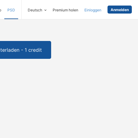
Anmelden
o
PSD
Deutsch
Premium holen
Einloggen
terladen - 1 credit