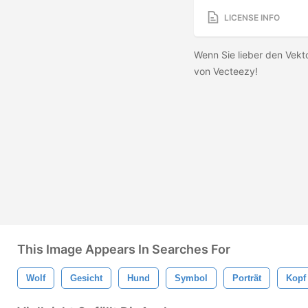
LICENSE INFO
Wenn Sie lieber den Vekt
von Vecteezy!
This Image Appears In Searches For
Wolf
Gesicht
Hund
Symbol
Porträt
Kopf