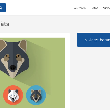
Vektoren
Fotos
Vide
räts
Jetzt herun