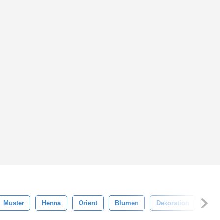
Muster
Henna
Orient
Blumen
Dekoration
Natu