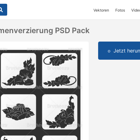
Vektoren
Fotos
Vide
menverzierung PSD Pack
Jetzt herun