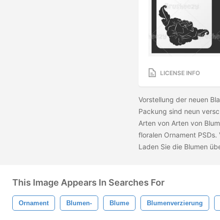
LICENSE INFO
Vorstellung der neuen Bl
Packung sind neun versch
Arten von Arten von Blume
floralen Ornament PSDs.
Laden Sie die
Blumen
üb
This Image Appears In Searches For
Ornament
Blumen-
Blume
Blumenverzierung