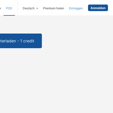
Anmelden
o
PSD
Deutsch
Premium holen
Einloggen
terladen - 1 credit