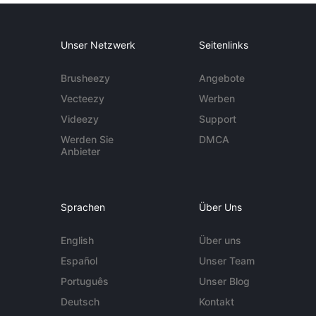
Unser Netzwerk
Seitenlinks
Brusheezy
Angebote
Vecteezy
Werben
Videezy
Support
Werden Sie
DMCA
Anbieter
Sprachen
Über Uns
English
Über uns
Español
Unser Team
Português
Unser Blog
Deutsch
Kontakt