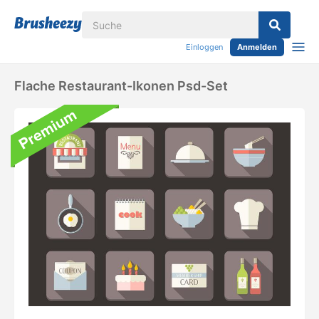
Einloggen
Anmelden
Flache Restaurant-Ikonen Psd-Set