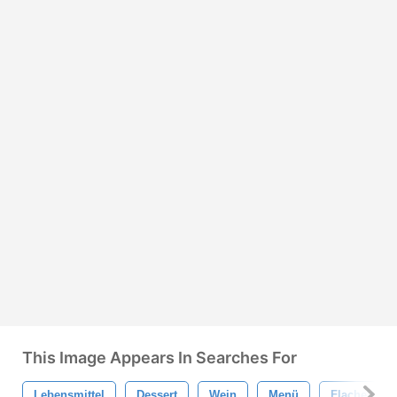
This Image Appears In Searches For
Lebensmittel
Dessert
Wein
Menü
Flache Rest