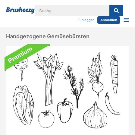
Einloggen
Anmelden
Handgezogene Gemüsebürsten