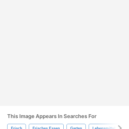
This Image Appears In Searches For
Frisch
Frisches Essen
Garten
Lebensmittel
S