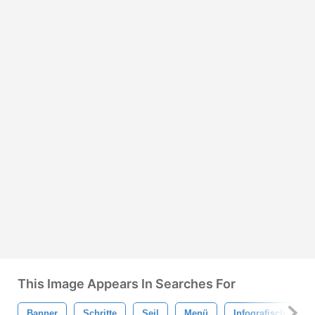
This Image Appears In Searches For
Banner
Schritte
Seil
Menü
Infografisch