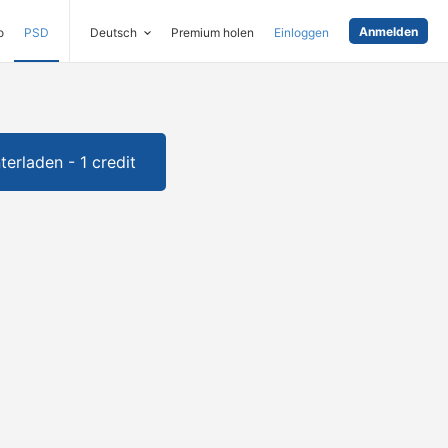
Anmelden
o
PSD
Deutsch
Premium holen
Einloggen
terladen - 1 credit