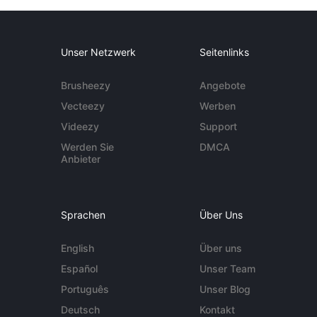
Unser Netzwerk
Seitenlinks
Brusheezy
Angebote
Vecteezy
Werben
Videezy
Support
Werden Sie
DMCA
Anbieter
Sprachen
Über Uns
English
Über uns
Español
Unser Team
Português
Unser Blog
Deutsch
Kontakt