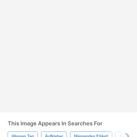
This Image Appears In Searches For
Hängen Tag
Aufkleber
Hängendes Etikett
Zeiger Et