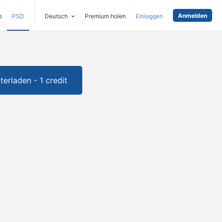
Anmelden
o
PSD
Deutsch
Premium holen
Einloggen
terladen - 1 credit