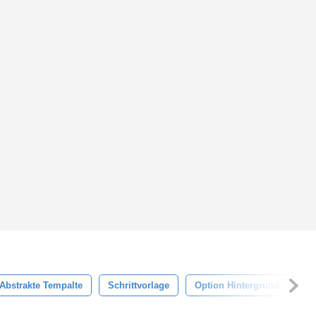
Abstrakte Tempalte
Schrittvorlage
Option Hintergrund
Bl