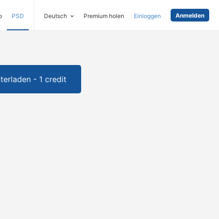
Anmelden
o
PSD
Deutsch
Premium holen
Einloggen
terladen - 1 credit