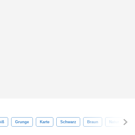
iß
Grunge
Karte
Schwarz
Braun
Natur
Dr