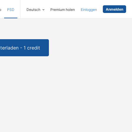
Anmelden
o
PSD
Deutsch
Premium holen
Einloggen
terladen - 1 credit