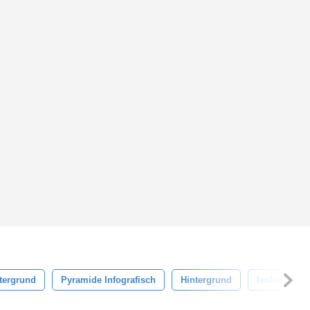
tergrund
Pyramide Infografisch
Hintergrund
Isoliert