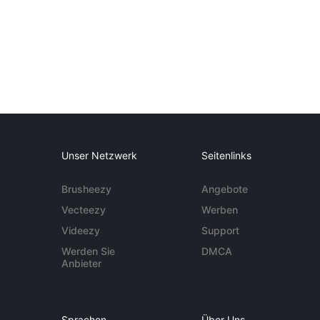
Unser Netzwerk
Seitenlinks
Brusheezy
Angebote
Vecteezy
Werben
Videezy
Support
Werden Sie
DMCA
Anbieter
Sprachen
Über Uns