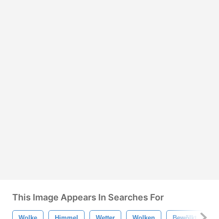
This Image Appears In Searches For
Wolke
Himmel
Wetter
Wolken
Bewölkt
H