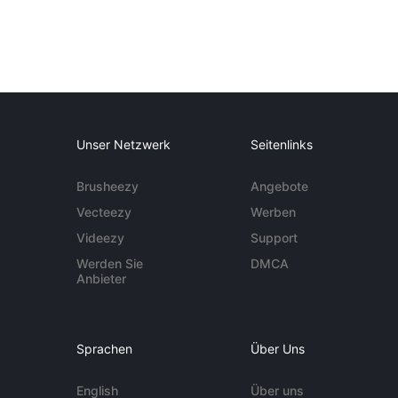
Unser Netzwerk
Seitenlinks
Brusheezy
Angebote
Vecteezy
Werben
Videezy
Support
Werden Sie
DMCA
Anbieter
Sprachen
Über Uns
English
Über uns