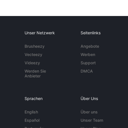
Unser Netzwerk
Seitenlinks
Brusheezy
Angebote
Vecteezy
Werben
Videezy
Support
Werden Sie
DMCA
Anbieter
Sprachen
Über Uns
English
Über uns
Español
Unser Team