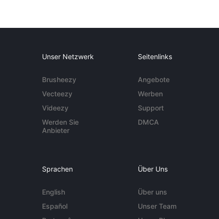
Unser Netzwerk
Seitenlinks
Brusheezy
Angebote
Vecteezy
Werben
Videezy
Support
Werden Sie
DMCA
Anbieter
Sprachen
Über Uns
English
Über uns
Español
Unser Team