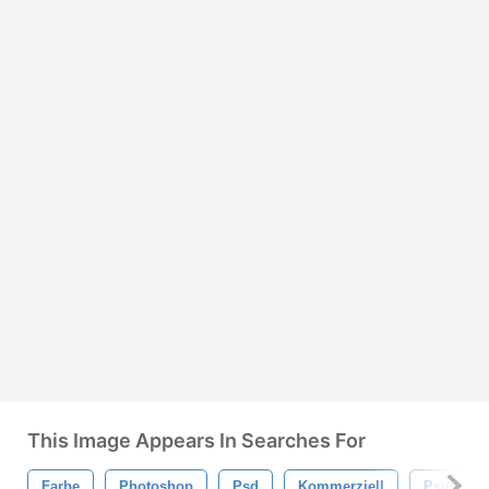
This Image Appears In Searches For
Farbe
Photoshop
Psd
Kommerziell
Psds