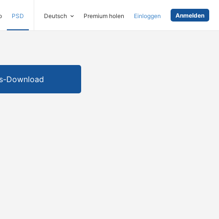
Anmelden
o
PSD
Deutsch
Premium holen
Einloggen
is-Download