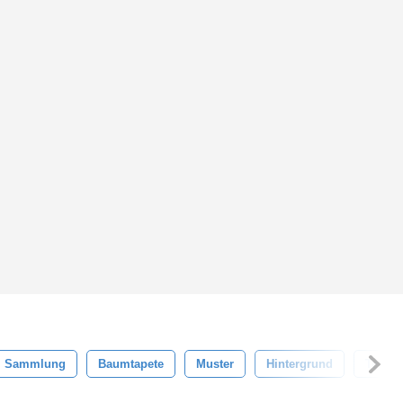
Sammlung
Baumtapete
Muster
Hintergrund
Textur