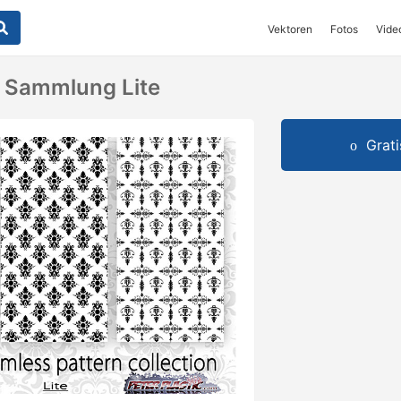
Vektoren
Fotos
Vide
 Sammlung Lite
Grat