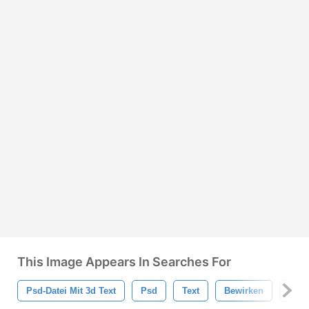
This Image Appears In Searches For
Psd-Datei Mit 3d Text
Psd
Text
Bewirken
Pho