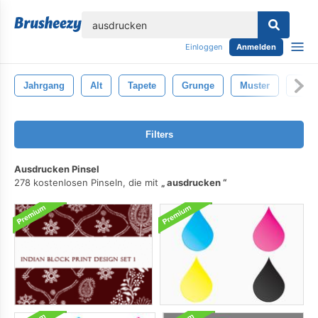
lose
Einloggen
Anmelden
Jahrgang
Alt
Tapete
Grunge
Muster
Web-
Filters
Ausdrucken Pinsel
278 kostenlosen Pinseln, die mit
ausdrucken