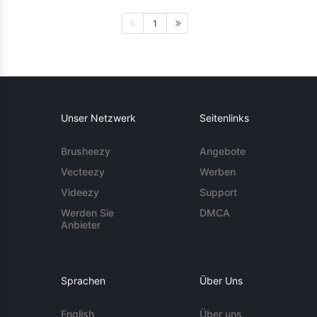
1
Unser Netzwerk
Seitenlinks
Brusheezy
Angebote
Vecteezy
Werben
Videezy
Support
Werden Sie
DMCA
Anbieter
Sprachen
Über Uns
English
Über uns