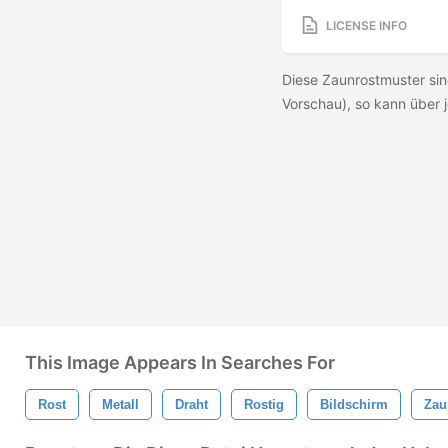
LICENSE INFO
Diese Zaunrostmuster sin
Vorschau), so kann über
This Image Appears In Searches For
Rost
Metall
Draht
Rostig
Bildschirm
Zau