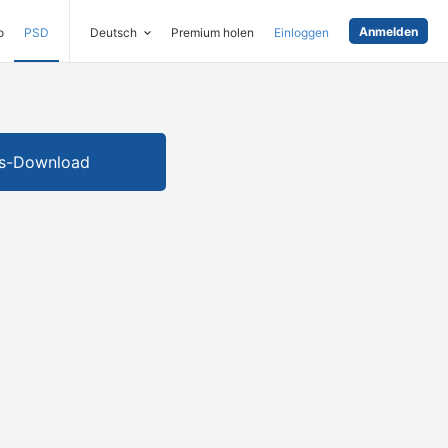
Anmelden
o
PSD
Deutsch
Premium holen
Einloggen
is-Download