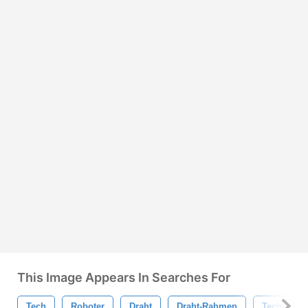
This Image Appears In Searches For
Tech
Roboter
Draht
Draht-Rahmen
Technolog