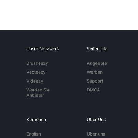
Unser Netzwerk
Seitenlinks
Brusheezy
Angebote
Vecteezy
Werben
Videezy
Support
Werden Sie
DMCA
Anbieter
Sprachen
Über Uns
English
Über uns