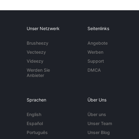
Unser Netzwerk
Seitenlinks
Brusheezy
Angebote
Vecteezy
Werben
Videezy
Support
Werden Sie
DMCA
Anbieter
Sprachen
Über Uns
English
Über uns
Español
Unser Team
Português
Unser Blog