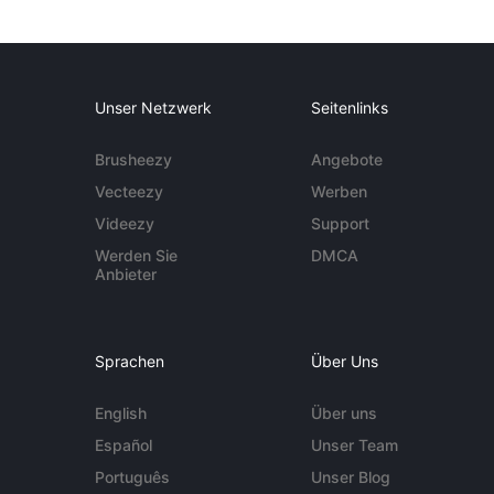
Unser Netzwerk
Seitenlinks
Brusheezy
Angebote
Vecteezy
Werben
Videezy
Support
Werden Sie
DMCA
Anbieter
Sprachen
Über Uns
English
Über uns
Español
Unser Team
Português
Unser Blog