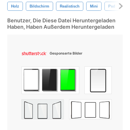
Holz
Bildschirm
Realistisch
Mini
Psd
At
Benutzer, Die Diese Datei Heruntergeladen
Haben, Haben Außerdem Heruntergeladen
Gesponserte Bilder