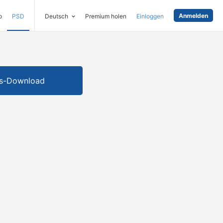
Anmelden
o
PSD
Deutsch
Premium holen
Einloggen
is-Download