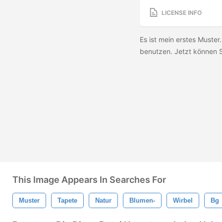
LICENSE INFO
Es ist mein erstes Muster.
benutzen. Jetzt können S
This Image Appears In Searches For
Muster
Tapete
Natur
Blumen-
Wirbel
Bg