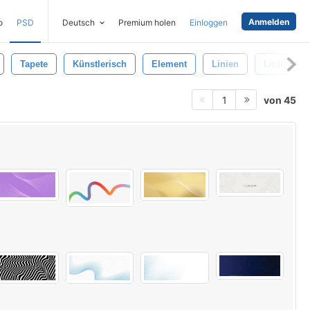
Anmelden
o
PSD
Deutsch
Premium holen
Einloggen
Tapete
Künstlerisch
Element
Linien
Linienmus
von 45
1