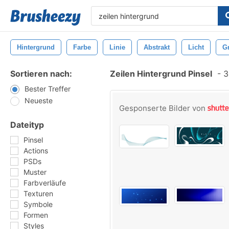
Hintergrund
Farbe
Linie
Abstrakt
Licht
Gr
Sortieren nach:
Zeilen Hintergrund Pinsel
-
3.
Bester Treffer
Neueste
Gesponserte Bilder von
Dateityp
Pinsel
Actions
PSDs
Muster
Farbverläufe
Texturen
Symbole
Formen
Styles