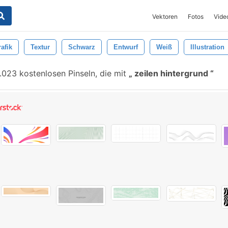
Vektoren
Fotos
Vide
afik
Textur
Schwarz
Entwurf
Weiß
Illustration
023 kostenlosen Pinseln, die mit
zeilen hintergrund