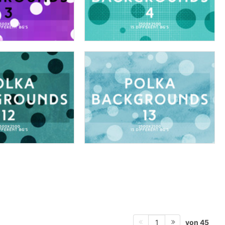
von 45
1