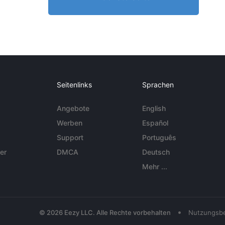
Seitenlinks
Sprachen
Angebote
English
Werben
Español
Support
Português
er
DMCA
Deutsch
Mehr ...
•
© 2026 Eezy LLC. Alle Rechte vorbehalten
Nutzungsb