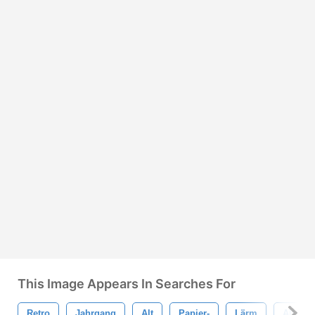
This Image Appears In Searches For
Retro
Jahrgang
Alt
Papier-
Lärm
Alter St