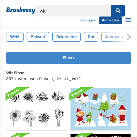
lose
Einloggen
Anmelden
Weiß
Entwurf
Dekoration
Rot
Jahrgang
H
Filters
Wit Pinsel
867 kostenlosen Pinseln, die mit
wit