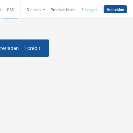
Anmelden
o
PSD
Deutsch
Premium holen
Einloggen
terladen - 1 credit