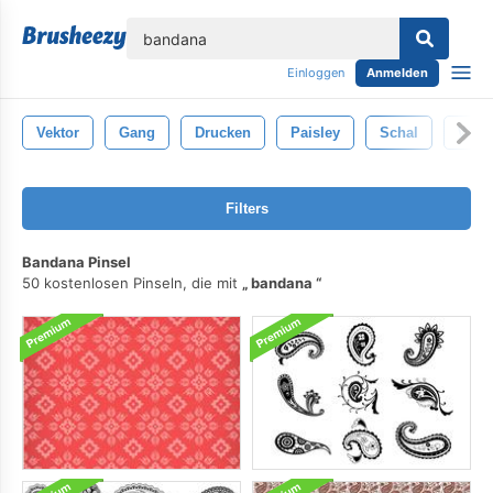
lose
Einloggen
Anmelden
Vektor
Gang
Drucken
Paisley
Schal
West
Filters
Bandana Pinsel
50 kostenlosen Pinseln, die mit
bandana