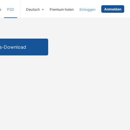
Anmelden
o
PSD
Deutsch
Premium holen
Einloggen
is-Download